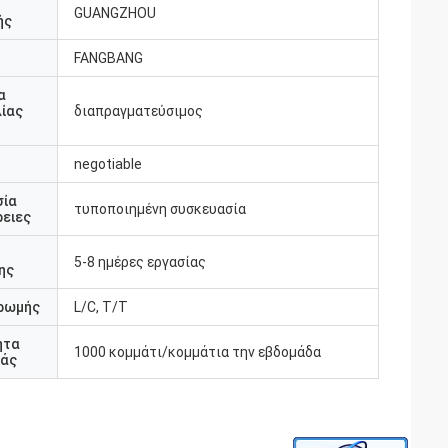
GUANGZHOU
ής
FANGBANG
α
ίας
διαπραγματεύσιμος
negotiable
σία
τυποποιημένη συσκευασία
ειες
5-8 ημέρες εργασίας
ης
ρωμής
L/C, T/T
ητα
1000 κομμάτι/κομμάτια την εβδομάδα
άς