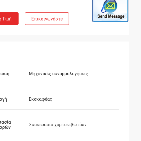
η Τιμή
Επικοινωνήστε
ευση
Μηχανικές συναρμολογήσεις
ογή
Εκσκαφέας
υασία
Συσκευασία χαρτοκιβωτίων
ορών