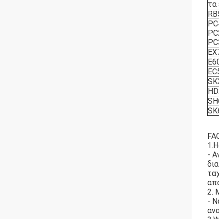
τα
RB
PC
PC
PC
EX
E6
EC
SK
HD
SH
SK
FA
1.
- 
δια
τα
απ
2. 
- Ν
αν