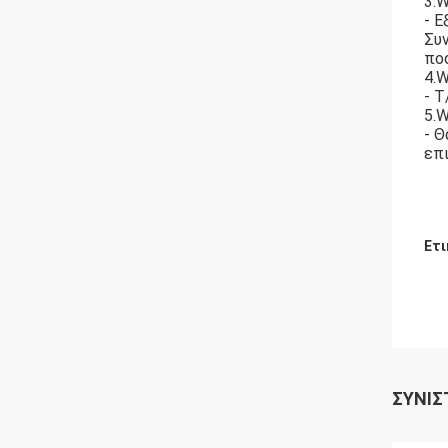
3.W
- Ε
Συν
πο
4.W
- T
5.W
- Θ
επι
Ετι
ΣΥΝΙΣ