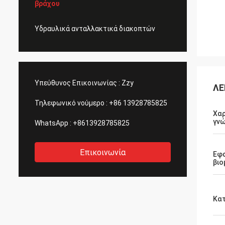
βράχου
Υδραυλικά ανταλλακτικά διακοπτών
Υπεύθυνος Επικοινωνίας :
Zzy
ΛΕ
Τηλεφωνικό νούμερο :
+86 13928785825
Χαρ
γνώ
WhatsApp :
+8613928785825
Επικοινωνία
Εφ
βιο
Κα