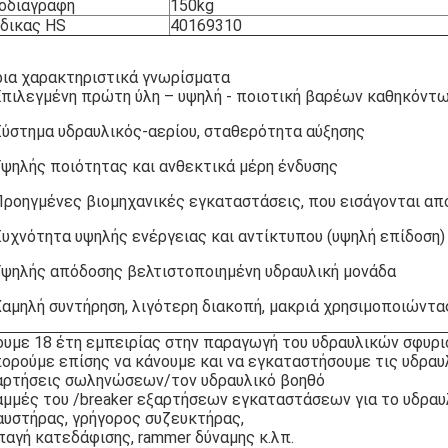
οδιαγραφή
150kg
δικας HS
40169310
ρια χαρακτηριστικά γνωρίσματα
Επιλεγμένη πρώτη ύλη – υψηλή - ποιοτική βαρέων καθηκόντω
Σύστημα υδραυλικός-αερίου, σταθερότητα αύξησης
Υψηλής ποιότητας και ανθεκτικά μέρη ένδυσης
Προηγμένες βιομηχανικές εγκαταστάσεις, που εισάγονται απ
Συχνότητα υψηλής ενέργειας και αντίκτυπου (υψηλή επίδοση)
 Υψηλής απόδοσης βελτιστοποιημένη υδραυλική μονάδα
Χαμηλή συντήρηση, λιγότερη διακοπή, μακριά χρησιμοποιώντ
ουμε 18 έτη εμπειρίας στην παραγωγή του υδραυλικών σφυρι
ορούμε επίσης να κάνουμε και να εγκαταστήσουμε τις υδρα
αρτήσεις σωληνώσεων/τον υδραυλικό βοηθό
αμμές του /breaker εξαρτήσεων εγκαταστάσεων για το υδραυλ
αυστήρας, γρήγορος συζευκτήρας,
παγή κατεδάφισης, rammer δύναμης κ.λπ.