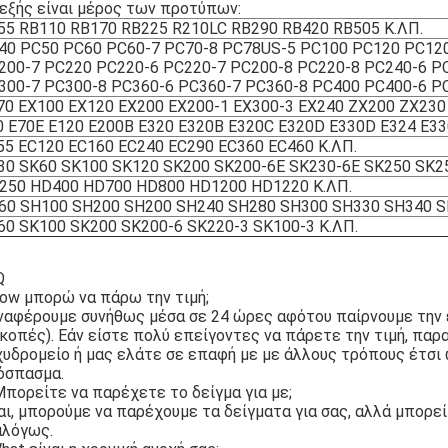
 εξής είναι μέρος των προτύπων:
55 RB110 RB170 RB225 R210LC RB290 RB420 RB505 Κ.ΛΠ.
40 PC50 PC60 PC60-7 PC70-8 PC78US-5 PC100 PC120 PC12
200-7 PC220 PC220-6 PC220-7 PC200-8 PC220-8 PC240-6 P
300-7 PC300-8 PC360-6 PC360-7 PC360-8 PC400 PC400-6 PC
70 EX100 EX120 EX200 EX200-1 EX300-3 EX240 ZX200 ZX230
0 E70E E120 E200B E320 E320B E320C E320D E330D E324 E33
55 EC120 EC160 EC240 EC290 EC360 EC460 Κ.ΛΠ.
30 SK60 SK100 SK120 SK200 SK200-6E SK230-6E SK250 SK25
250 HD400 HD700 HD800 HD1200 HD1220 Κ.ΛΠ.
60 SH100 SH200 SH200 SH240 SH280 SH300 SH330 SH340 S
60 SK100 SK200 SK200-6 SK220-3 SK100-3 Κ.ΛΠ.
Q
How μπορώ να πάρω την τιμή;
Αναφέρουμε συνήθως μέσα σε 24 ώρες αφότου παίρνουμε την 
κοπές). Εάν είστε πολύ επείγοντες να πάρετε την τιμή, πα
χυδρομείο ή μας ελάτε σε επαφή με με άλλους τρόπους έτσ
όσπασμα.
Μπορείτε να παρέχετε το δείγμα για με;
αι, μπορούμε να παρέχουμε τα δείγματα για σας, αλλά μπορ
αλόγως.