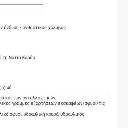
ν ένδυση - ανθεκτικός χάλυβας
ό τη Νότια Κορέα
ας ζωή
ού και των ανταλλακτικών.
υλικές γραμμές εξαρτήσεων εκσκαφέων/σφυρί/τις
ικό σφυρί, υδραυλική κουρά, υδραυλικός