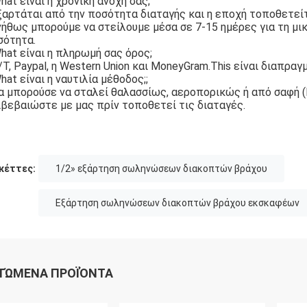
hat είναι η χρονική ανοχή σας;
ξαρτάται από την ποσότητα διαταγής και η εποχή τοποθετείτ
ήθως μπορούμε να στείλουμε μέσα σε 7-15 ημέρες για τη μικ
σότητα.
hat είναι η πληρωμή σας όρος;
/T, Paypal, η Western Union και MoneyGram.This είναι διαπραγ
hat είναι η ναυτιλία μέθοδος;;
α μπορούσε να σταλεί θαλασσίως, αεροπορικώς ή από σαφή (
βεβαιώστε με μας πρίν τοποθετεί τις διαταγές.
κέττες:
1/2» εξάρτηση σωληνώσεων διακοπτών βράχου
Εξάρτηση σωληνώσεων διακοπτών βράχου εκσκαφέων
ΤΏΜΕΝΑ ΠΡΟΪΌΝΤΑ