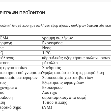
ΡΙΓΡΑΦΉ ΠΡΟΪΌΝΤΩΝ
αυλική διοχέτευση με σωλήνες εξαρτήσεων σωλήνων διακοπτών ε
ΟΜΑ
γραμμή σωλήνων
αρμογή
Εκσκαφέας
ος
Νέος
OQ
1 PC
τάλογος
υδραυλικές εξαρτήσεις σωληνώσεων
σταση
μέταλλο
μή εργοστασίων
Χονδρικός
ρακτηριστικό γνώρισμα
Υψηλή αποδοτικότητα, μακρά ζωή
σκευασία μεταφορών
Συσκευασία χαρτοκιβωτίων
πος
Εξαρτήσεις σφραγίδων
χανήματα
Εκσκαφέας
ικό
Λάστιχο
ράδοση
αεροπορικώς, από σαφή
εση
Τύπος πίεσης
πορικό σήμα
(Α.Μ.)