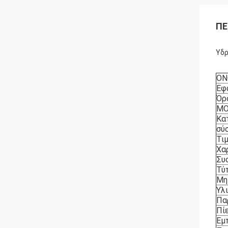
ΠΕ
Υδρ
ΟΝ
Εφ
Όρ
M
Κα
σύ
Τι
Χα
Συ
Τύ
Μη
Υλ
Πα
Πί
Εμ