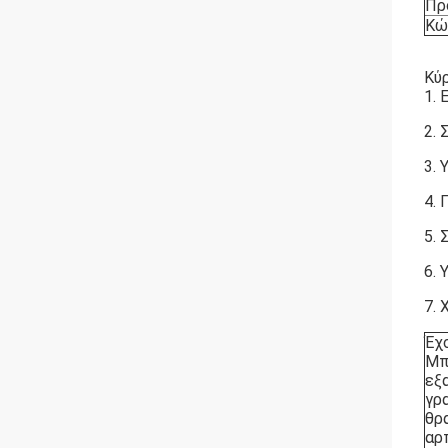
Πρ
Κώ
Κύ
1. 
2. 
3. 
4. 
5. 
6.
7. 
Έχ
Μπ
εξ
γρ
θρ
αρ