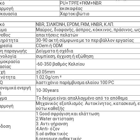
κό
PU+TPFE+FKM+NBR
αρμογή
εκσκαφέας
σκευασία
Χαρτοκιβώτιο
κό
NBR, ΣΙΛΙΚΌΝΗ, EPDM, FKM, HNBR, Κ.ΛΠ.
ώμα
Μαύρος, διαφανής, άσπρος, κόκκινος, πράσινος, 
γεθος
απαιτήσεις πελατών
ληρότητα
30-90 ακτή σύμφωνα με το περιβάλλον εργασίας
ηρεσία
COem ή ODM
ση παραγωγής
Δείγματα ή σχέδια
νολογία
συμπίεση, έγχυση ή εξώθηση
ρμοκρασία
-60-350 βαθμός Κελσίου
ασίας
οχή
±0.05mm
κνότητα
1.02.0g/cm ²
Q
λαστιχένιο παρέμβυσμα ελαίου 100 PC
ονομικά ενεργή
10-30years
ή
γμα
Το δείγμα είναι απαλλαγμένο από το απόθεμα
Μηχανικός εξοπλισμός. Αυτοκίνητος, κατασκευή, ε
αρμογή
ούτω καθεξής
1.Good σφράγιση και ελάττωση
2.Water αντίσταση
3. Αντι-γήρανση
όδοση
4.Anti- όζον
5.oil ανθεκτικός
6.pressure ανθεκτικός