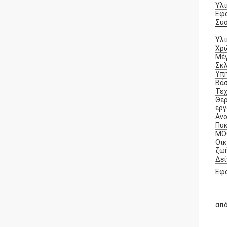
Υλι
Εφ
Συ
Υλι
Χρ
Μέ
Σκ
Υπ
Βά
Τεχ
Θε
εργ
Αν
Πυ
MO
Οικ
ζω
Δεί
Εφ
απ