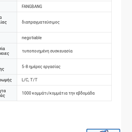
FANGBANG
α
ίας
διαπραγματεύσιμος
negotiable
σία
τυποποιημένη συσκευασία
ειες
5-8 ημέρες εργασίας
ης
ρωμής
L/C, T/T
ητα
1000 κομμάτι/κομμάτια την εβδομάδα
άς