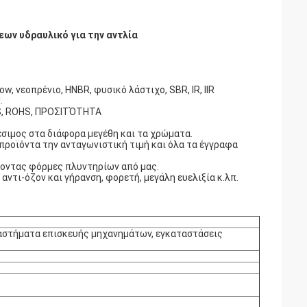
ων υδραυλικό για την αντλία
w, νεοπρένιο, HNBR, φυσικό λάστιχο, SBR, IR, IIR
.
GS, ROHS, ΠΡΟΣΙΤΌΤΗΤΑ
έσιμος στα διάφορα μεγέθη και τα χρώματα.
προϊόντα την ανταγωνιστική τιμή και όλα τα έγγραφα
δέοντας φόρμες πλυντηρίων από μας.
ντι-όζον και γήρανση, φορετή, μεγάλη ευελιξία κ.λπ.
αστήματα επισκευής μηχανημάτων, εγκαταστάσεις