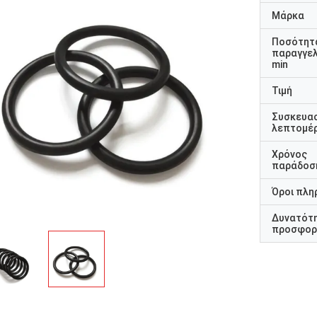
Μάρκα
Ποσότητ
παραγγελ
min
Τιμή
Συσκευα
λεπτομέρ
Χρόνος
παράδοσ
Όροι πλη
Δυνατότ
προσφορ