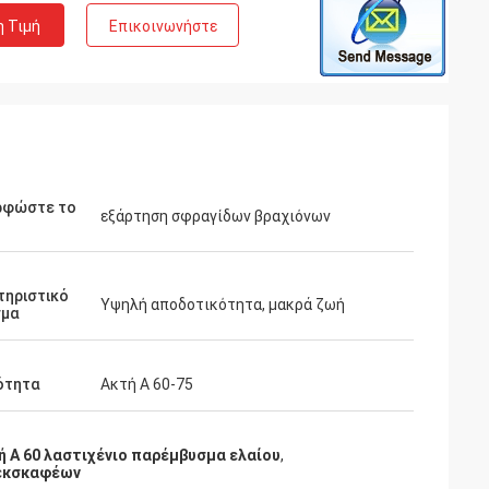
η Τιμή
Επικοινωνήστε
ρφώστε το
εξάρτηση σφραγίδων βραχιόνων
τηριστικό
Υψηλή αποδοτικότητα, μακρά ζωή
σμα
ότητα
Ακτή Α 60-75
ή Α 60 λαστιχένιο παρέμβυσμα ελαίου
,
 εκσκαφέων