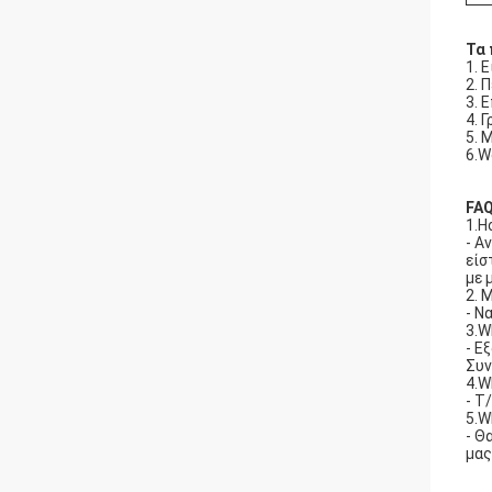
Τα
1. 
2. 
3. 
4. 
5. 
6.W
FA
1.H
- Α
είσ
με 
2. 
- Ν
3.W
- Ε
Συν
4.W
- T
5.W
- Θ
μας