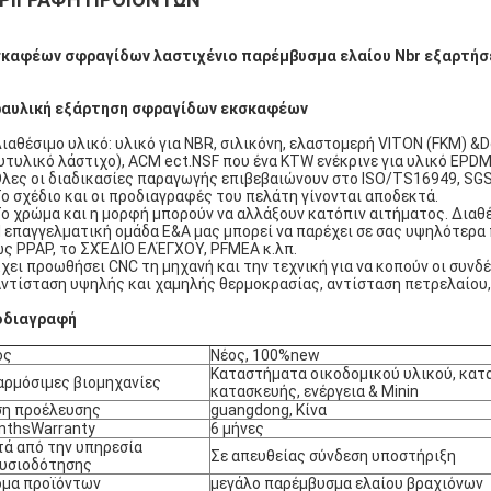
καφέων σφραγίδων λαστιχένιο παρέμβυσμα ελαίου Nbr εξαρτήσε
ραυλική εξάρτηση σφραγίδων εκσκαφέων
ιαθέσιμο υλικό: υλικό για NBR, σιλικόνη, ελαστομερή VITON (FKM) &Do
υτυλικό λάστιχο), ACM ect.NSF που ένα KTW ενέκρινε για υλικό EPDM
Όλες οι διαδικασίες παραγωγής επιβεβαιώνουν στο ISO/TS16949, S
Το σχέδιο και οι προδιαγραφές του πελάτη γίνονται αποδεκτά.
Το χρώμα και η μορφή μπορούν να αλλάξουν κατόπιν αιτήματος. Διαθ
Η επαγγελματική ομάδα Ε&Α μας μπορεί να παρέχει σε σας υψηλότερα 
ς PPAP, το ΣΧΈΔΙΟ ΕΛΈΓΧΟΥ, PFMEA κ.λπ.
Έχει προωθήσει CNC τη μηχανή και την τεχνική για να κοπούν οι συν
Αντίσταση υψηλής και χαμηλής θερμοκρασίας, αντίσταση πετρελαίου, α
οδιαγραφή
ος
Νέος, 100%new
Καταστήματα οικοδομικού υλικού, κατ
ρμόσιμες βιομηχανίες
κατασκευής, ενέργεια & Minin
η προέλευσης
guangdong, Κίνα
nthsWarranty
6 μήνες
ά από την υπηρεσία
Σε απευθείας σύνδεση υποστήριξη
υσιοδότησης
μα προϊόντων
μεγάλο παρέμβυσμα ελαίου βραχιόνων