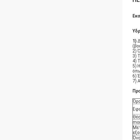
Εκσ
Υδ
1)
Δ
(βο
2) 
3) 
4) 
5) 
όπω
6) 
7) 
Πρ
Όρ
Εφα
Θέσ
mo
Μετ
εξο
Όνο