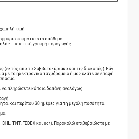
χαμηλή τιμή.
τομμύριο κομμάτια στο απόθεμα.
ηλός - ποιοτική γραμμή παραγωγής.
ς (εκτός από το Σαββατοκύριακο και τις διακοπές). Εάν
μα με το ηλεκτρονικό ταχυδρομείο ή μας ελάτε σε επαφή
σπασμα.
πει να πληρώσετε κάποια δαπάνη αναλόγως.
ταγή.
ητα, και περίπου 30 ημέρες για τη μεγάλη ποσότητα.
μα.
 DHL, TNT, FEDEX και ect). Παρακαλώ επιβεβαιώστε με