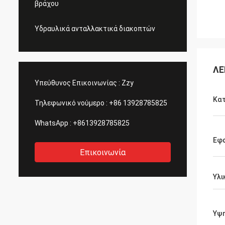
βράχου
Υδραυλικά ανταλλακτικά διακοπτών
ΛΕ
Υπεύθυνος Επικοινωνίας :
Zzy
Κα
Τηλεφωνικό νούμερο :
+86 13928785825
WhatsApp :
+8613928785825
Εφ
Επικοινωνία
Υλι
Υψ