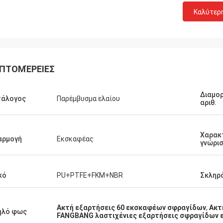
Καλύτερ
ΠΤΟΜΈΡΕΙΕΣ
Διαμο
τάλογος
Παρέμβυσμα ελαίου
αριθ.
Χαρακ
αρμογή
Εκσκαφέας
γνώρι
κό
PU+PTFE+FKM+NBR
Σκληρ
Ακτή εξαρτήσεις 60 εκσκαφέων σφραγίδων
,
Ακτ
ηλό φως
FANGBANG λαστιχένιες εξαρτήσεις σφραγίδων