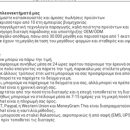
 πλεονεκτήματά μας
Είμαστε κατασκευαστές και άμεσες πωλήσεις προϊόντων.
Περισσότερο από 10 έτη εμπειρίας βιομηχανίας.
Επαγγελματική τεχνολογία παραγωγής, καλή ποιότητα προϊόντων και 
Γρήγορη διαταγή παράδοσης και υποστήριξης OEM/ODM.
Μεγάλο απόθεμα, πάνω από 30.000 μεγέθη και περισσότερα από 1 εκα
e έχουν τη μεγάλη έκταση του μεγέθους φορμών και σταθερός και υψ
Q
ow μπορώ να πάρω την τιμή;
ναφέρουμε συνήθως μέσα σε 24 ώρες αφότου παίρνουμε την έρευνά σα
τε πολύ επείγοντες να πάρετε την τιμή, παρακαλώ μας στείλετε μήνυ
με άλλους τρόπους έτσι ώστε μπορούμε να σας προσφέρουμε ένα από
Μπορείτε να παρέχετε το δείγμα για με;
αι, μπορούμε να παρέχουμε τα δείγματα για σας, αλλά μπορεί να πρέ
hat είναι η χρονική ανοχή σας;
ξαρτάται από την ποσότητα διαταγής και η εποχή τοποθετείτε τη δια
ήθως μπορούμε να στείλουμε μέσα σε 7-15 ημέρες για τη μικρή ποσότ
hat είναι η πληρωμή σας όρος;
/T, Paypal, η Western Union και MoneyGram.This είναι διαπραγματεύσι
hat είναι η ναυτιλία μέθοδος;;
α μπορούσε να σταλεί θαλασσίως, αεροπορικώς ή από σαφή (EMS, UPS,
 πρίν τοποθετεί τις διαταγές.